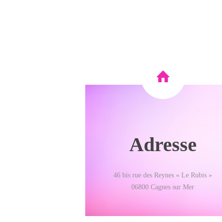
Adresse
46 bis rue des Reynes « Le Rubis »
06800 Cagnes sur Mer