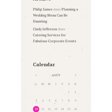
Philip James
dans
Planning a
Wedding Menu Can Be
Daunting
Cindy Jefferson
dans
Catering Services for
Fabulous Corporate Events
Calendar
AOÛT
L
M
M
J
V
S
D
1
2
3
4
5
6
7
8
9
10
11
12
13
14
15
16