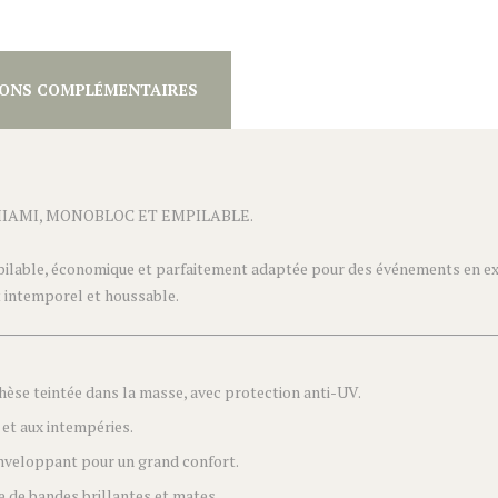
ONS COMPLÉMENTAIRES
MIAMI, MONOBLOC ET EMPILABLE.
lable, économique et parfaitement adaptée pour des événements en ext
t intemporel et houssable.
èse teintée dans la masse, avec protection anti-UV.
 et aux intempéries.
enveloppant pour un grand confort.
e de bandes brillantes et mates.