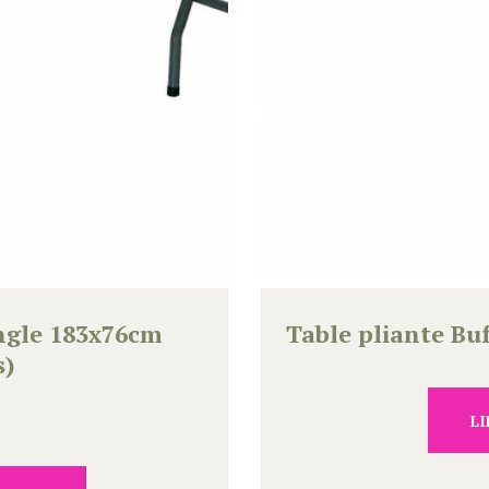
angle 183x76cm
Table pliante Bu
s)
LI