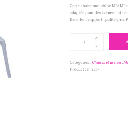
Cette chaise monobloc MIAMI es
adaptée pour des événements en 
Excellent rapport qualité/prix. 
quantité
de
Chaise
Garden
Catégories :
Chaises et assises
,
Mo
Product ID:
1557