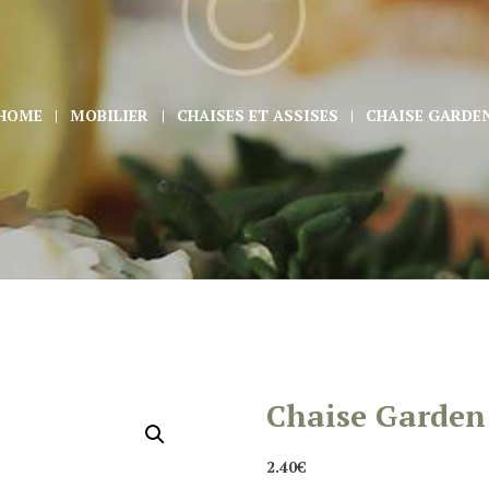
HOME
MOBILIER
CHAISES ET ASSISES
CHAISE GARDE
Chaise Garden
2.40
€