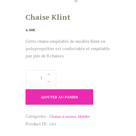
Chaise Klint
6.00
€
Cette chaise empilable de modèle Klint en
polypropylène est confortable et empilable
par pile de 8 chaises.
quantité
de
Chaise
Klint
AJOUTER AU PANIER
Catégories :
,
Chaises et assises
Mobilier
Product ID:
1563