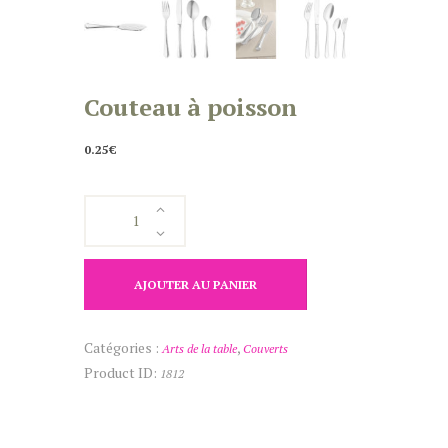
Couteau à poisson
0.25
€
quantité
de
Couteau
à
AJOUTER AU PANIER
poisson
Catégories :
,
Arts de la table
Couverts
Product ID:
1812