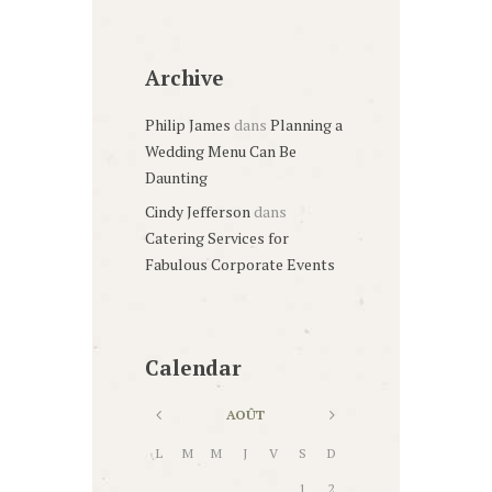
Archive
Philip James
dans
Planning a
Wedding Menu Can Be
Daunting
Cindy Jefferson
dans
Catering Services for
Fabulous Corporate Events
Calendar
AOÛT
L
M
M
J
V
S
D
1
2