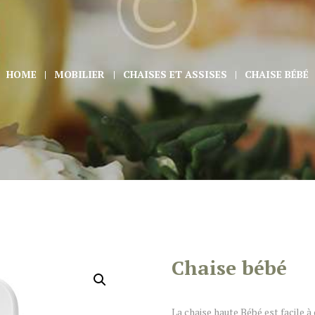
HOME
MOBILIER
CHAISES ET ASSISES
CHAISE BÉBÉ
Chaise bébé
La chaise haute Bébé est facile à