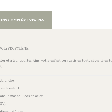
ONS COMPLÉMENTAIRES
POLYPROPYLÈNE.
ter et à transporter. Ainsi votre enfant sera assis en toute sécurité en t
t !
 blanche.
rand confort.
ns la masse. Pieds en acier.
-UV,.
tions extérieures.