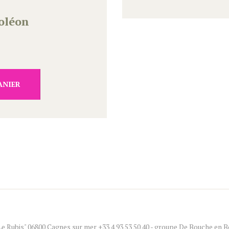
oléon
ANIER
"Le Rubis" 06800 Cagnes sur mer +33 4 93 53 50 40 - groupe De Bouche en 