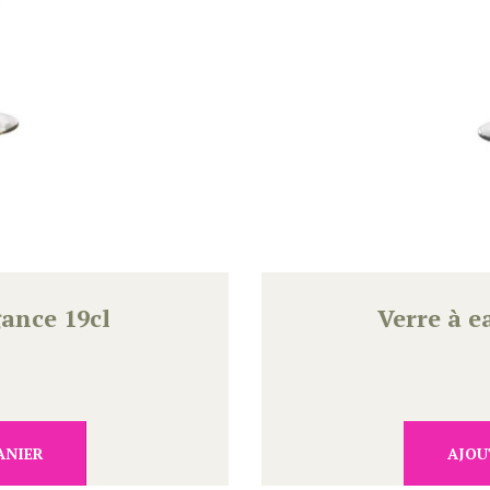
gance 19cl
Verre à e
ANIER
AJOU