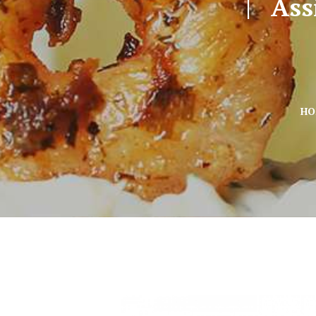
Ass
HO