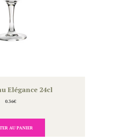
au Elégance 24cl
0.36
€
TER AU PANIER