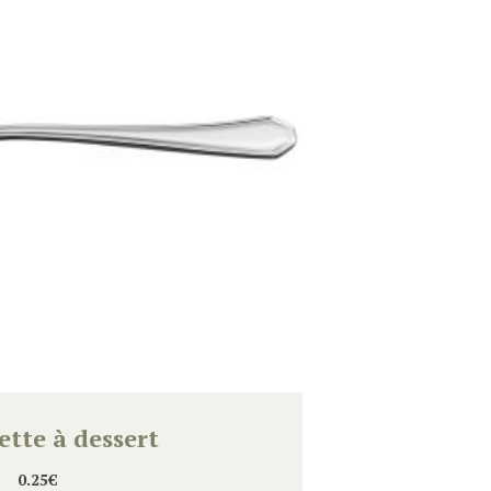
ette à dessert
0.25
€