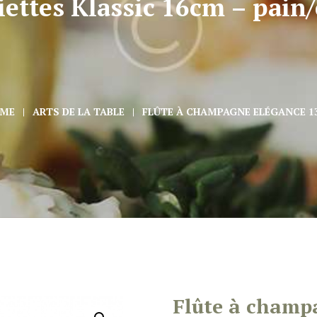
iettes Klassic 16cm – pain/
ME
ARTS DE LA TABLE
FLÛTE À CHAMPAGNE ELÉGANCE 1
Flûte à champ