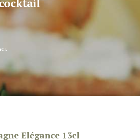
cocktail
3CL
agne Elégance 13cl