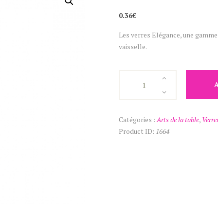
0.36
€
Les verres Elégance, une gamme c
vaisselle.
quantité
de
Flûte
à
Catégories :
Arts de la table
,
Verre
champagne
Product ID:
1664
Elégance
13cl