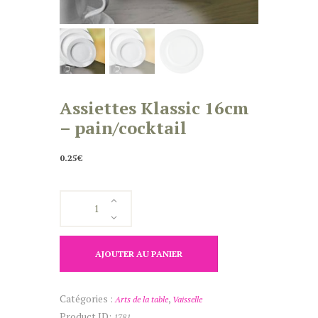
Assiettes Klassic 16cm
– pain/cocktail
0.25
€
quantité
de
Assiettes
Klassic
AJOUTER AU PANIER
16cm
-
Catégories :
,
Arts de la table
Vaisselle
pain/cocktail
Product ID:
1781