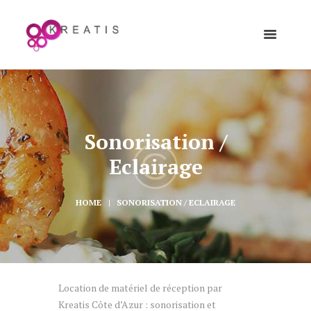
Sonorisation /
Eclairage
HOME
SONORISATION / ECLAIRAGE
Location de matériel de réception par
Kreatis Côte d’Azur : sonorisation et